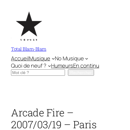
Aller
au
contenu
Total Blam-Blam
Accueil
Musique
No Musique
Quoi de neuf ?
Humeurs
En continu
Rechercher
Rechercher
Arcade Fire –
2007/03/19 – Paris