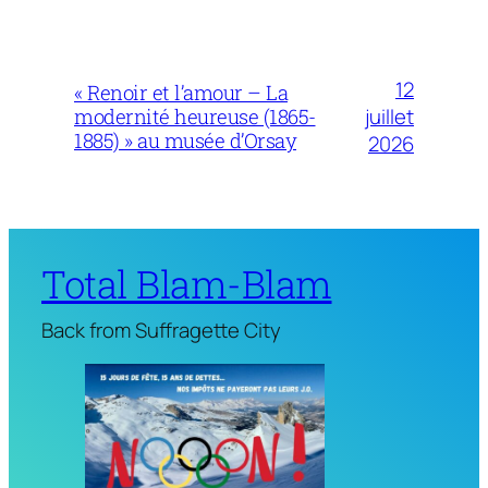
12
« Renoir et l’amour – La
juillet
modernité heureuse (1865-
1885) » au musée d’Orsay
2026
Total Blam-Blam
Back from Suffragette City