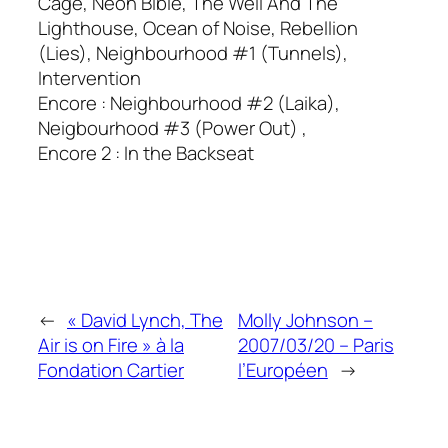
Cage, Neon Bible, The Well And The
Lighthouse, Ocean of Noise, Rebellion
(Lies), Neighbourhood #1 (Tunnels),
Intervention
Encore : Neighbourhood #2 (Laika),
Neigbourhood #3 (Power Out) ,
Encore 2 : In the Backseat
←
« David Lynch, The
Molly Johnson –
Air is on Fire » à la
2007/03/20 – Paris
Fondation Cartier
l’Européen
→