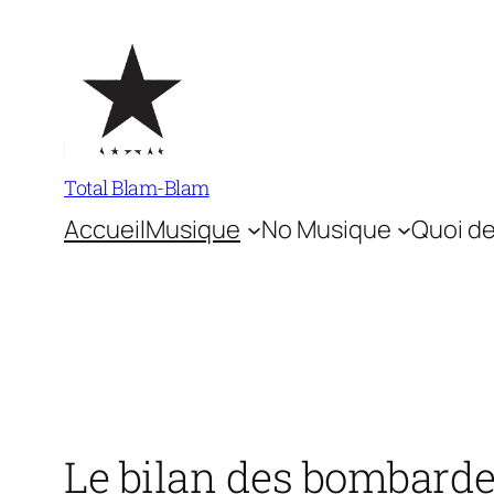
Aller
au
contenu
Total Blam-Blam
Accueil
Musique
No Musique
Quoi de
Le bilan des bombarde