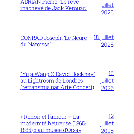
ADRIAN Pierre, ‘Le rêve
juillet
inachevé de Jack Kerouac’.
2026
18 juillet
CONRAD Joseph, ‘Le Nègre
du Narcisse’.
2026
13
“Yuja Wang X David Hockney”
juillet
au Lightroom de Londres
(retransmis par Arte Concert)
2026
12
« Renoir et l’amour – La
juillet
modernité heureuse (1865-
1885) » au musée d’Orsay
2026