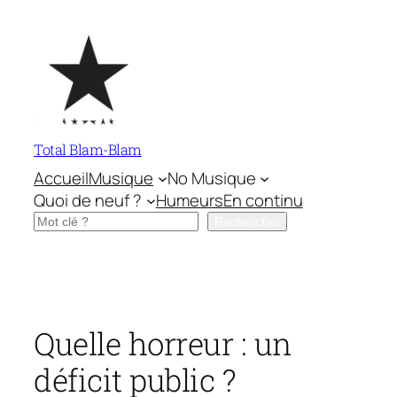
Aller
au
contenu
Total Blam-Blam
Accueil
Musique
No Musique
Quoi de neuf ?
Humeurs
En continu
Rechercher
Rechercher
Quelle horreur : un
déficit public ?