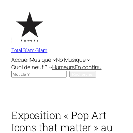
Aller
au
contenu
Total Blam-Blam
Accueil
Musique
No Musique
Quoi de neuf ?
Humeurs
En continu
Rechercher
Rechercher
Exposition « Pop Art
Icons that matter » au