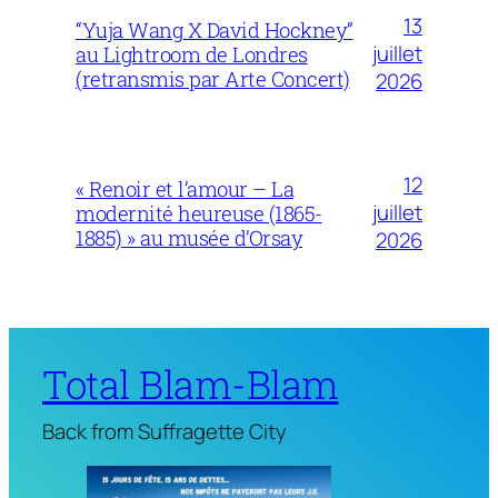
13
“Yuja Wang X David Hockney”
juillet
au Lightroom de Londres
(retransmis par Arte Concert)
2026
12
« Renoir et l’amour – La
juillet
modernité heureuse (1865-
1885) » au musée d’Orsay
2026
Total Blam-Blam
Back from Suffragette City