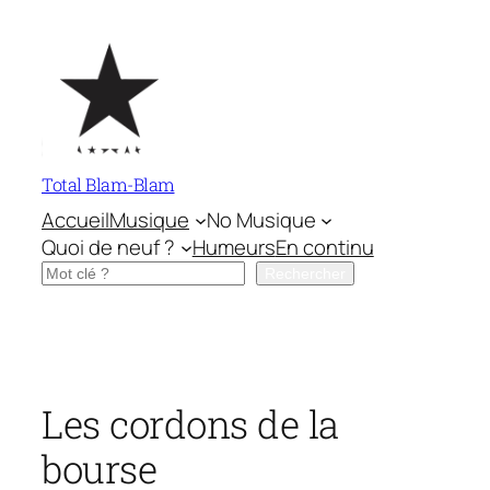
Aller
au
contenu
Total Blam-Blam
Accueil
Musique
No Musique
Quoi de neuf ?
Humeurs
En continu
Rechercher
Rechercher
Les cordons de la
bourse