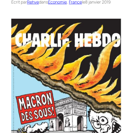
Écrit par
Rehve
dans
Economie
, 
France
le
8 janvier 2019