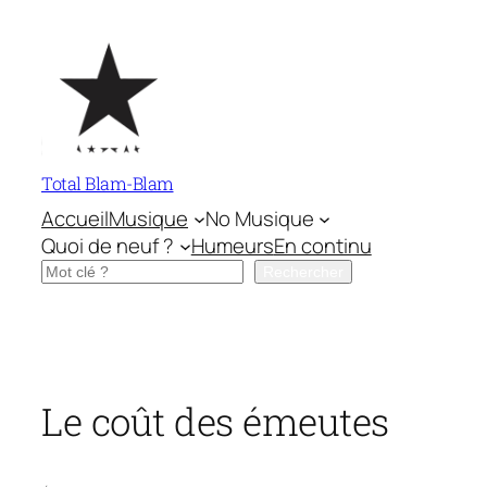
Aller
au
contenu
Total Blam-Blam
Accueil
Musique
No Musique
Quoi de neuf ?
Humeurs
En continu
Rechercher
Rechercher
Le coût des émeutes