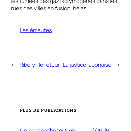
les fumées des gaz lacrymogènes dans les
rues des villes en fusion, hélas.
Les émeutes
←
Ribéry : le retour
La justice japonaise
→
PLUS DE PUBLICATIONS
27 juillet
On nous cache tout, on