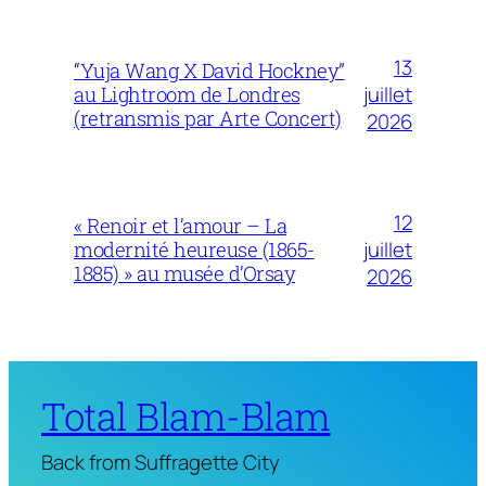
13
“Yuja Wang X David Hockney”
juillet
au Lightroom de Londres
(retransmis par Arte Concert)
2026
12
« Renoir et l’amour – La
juillet
modernité heureuse (1865-
1885) » au musée d’Orsay
2026
Total Blam-Blam
Back from Suffragette City