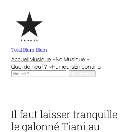
Aller
au
contenu
Total Blam-Blam
Accueil
Musique
No Musique
Quoi de neuf ?
Humeurs
En continu
Rechercher
Rechercher
Il faut laisser tranquille
le galonné Tiani au