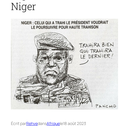
Niger
Écrit par
Rehve
dans
Afrique
le
18 août 2023