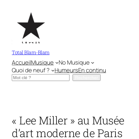
Aller
au
contenu
Total Blam-Blam
Accueil
Musique
No Musique
Quoi de neuf ?
Humeurs
En continu
Rechercher
Rechercher
« Lee Miller » au Musée
d’art moderne de Paris