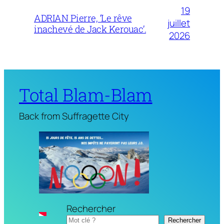
19
ADRIAN Pierre, ‘Le rêve
juillet
inachevé de Jack Kerouac’.
2026
Total Blam-Blam
Back from Suffragette City
Rechercher
Rechercher