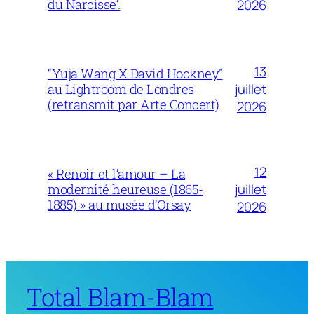
du Narcisse’.
2026
13
“Yuja Wang X David Hockney”
juillet
au Lightroom de Londres
(retransmit par Arte Concert)
2026
12
« Renoir et l’amour – La
juillet
modernité heureuse (1865-
1885) » au musée d’Orsay
2026
Total Blam-Blam