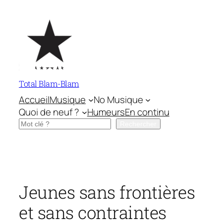
Aller
au
contenu
Total Blam-Blam
Accueil
Musique
No Musique
Quoi de neuf ?
Humeurs
En continu
Rechercher
Rechercher
Jeunes sans frontières
et sans contraintes