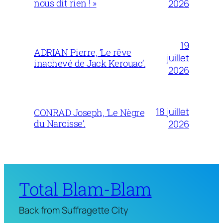
nous dit rien ! »
2026
19
ADRIAN Pierre, ‘Le rêve
juillet
inachevé de Jack Kerouac’.
2026
18 juillet
CONRAD Joseph, ‘Le Nègre
du Narcisse’.
2026
Total Blam-Blam
Back from Suffragette City