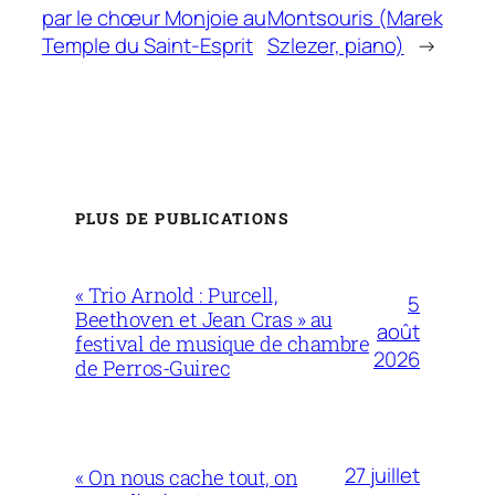
par le chœur Monjoie au
Montsouris (Marek
Temple du Saint-Esprit
Szlezer, piano)
→
PLUS DE PUBLICATIONS
« Trio Arnold : Purcell,
5
Beethoven et Jean Cras » au
août
festival de musique de chambre
2026
de Perros-Guirec
27 juillet
« On nous cache tout, on