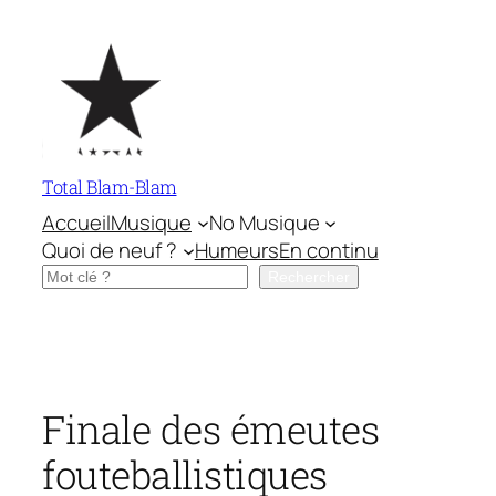
Aller
au
contenu
Total Blam-Blam
Accueil
Musique
No Musique
Quoi de neuf ?
Humeurs
En continu
Rechercher
Rechercher
Finale des émeutes
fouteballistiques