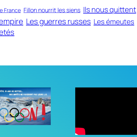
Ils nous quittent
Fillon nourrit les siens
de France
'empire
Les guerres russes
Les émeutes
setés