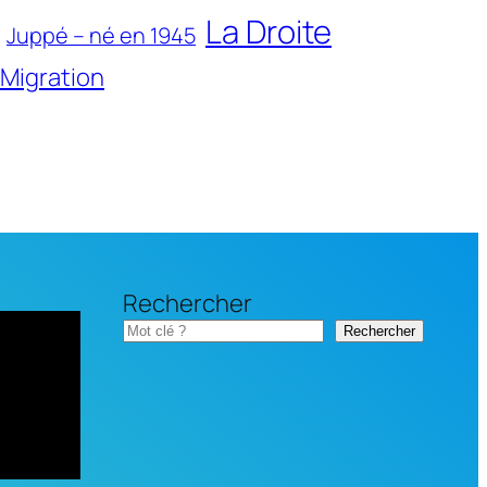
La Droite
Juppé – né en 1945
Migration
Rechercher
Rechercher