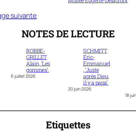
Musée Eugène-Delacroix
age suivante
NOTES DE LECTURE
ROBBE-
SCHMITT
GRILLET
Eric-
Alain, ‘Les
Emmanuel
gommes’.
, ‘Juste
après Dieu,
6 juillet 2026
il y a papa’.
20 juin 2026
18 ju
Etiquettes