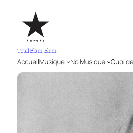
Aller
au
contenu
Total Blam-Blam
Accueil
Musique
No Musique
Quoi de