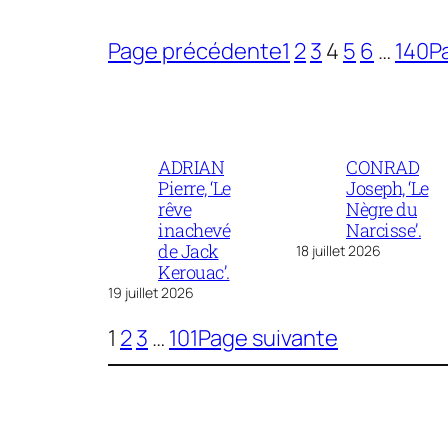
Page précédente
1
2
3
4
5
6
…
140
P
ADRIAN
CONRAD
Pierre, ‘Le
Joseph, ‘Le
rêve
Nègre du
inachevé
Narcisse’.
de Jack
18 juillet 2026
Kerouac’.
19 juillet 2026
1
2
3
…
101
Page suivante