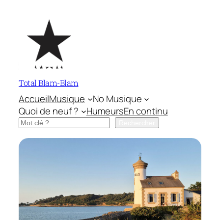
Aller
au
contenu
Total Blam-Blam
Accueil
Musique
No Musique
Quoi de neuf ?
Humeurs
En continu
Rechercher
Rechercher