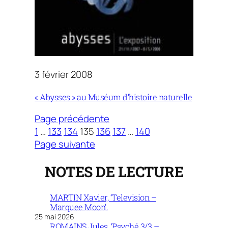
3 février 2008
« Abysses » au Muséum d’histoire naturelle
Page précédente
1
…
133
134
135
136
137
…
140
Page suivante
NOTES DE LECTURE
MARTIN Xavier, ‘Television –
Marquee Moon’.
25 mai 2026
ROMAINS Jules, ‘Psyché 3/3 –