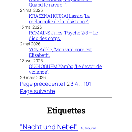
Quand le navire…’.
24 mai 2026
KRASZNAHORKAI Laszlo, ‘La
mélancolie de la résistance’.
15 mai 2026
ROMAINS Jules, ‘Psyché 2/3 – Le
dieu des corps’.
2 mai 2026
YON Adèle, ‘Mon vrai nom est
Elisabeth’.
12 avril 2026
OUOLOGUEM Yambo, ‘Le devoir de
violence’.
29 mars 2026
Page précédente
1
2
3
4
…
101
Page suivante
Etiquettes
"Nacht und Nebel"
Au tribunal