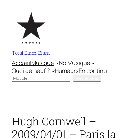
Aller
au
contenu
Total Blam-Blam
Accueil
Musique
No Musique
Quoi de neuf ?
Humeurs
En continu
Rechercher
Rechercher
Hugh Cornwell –
2009/04/01 – Paris la