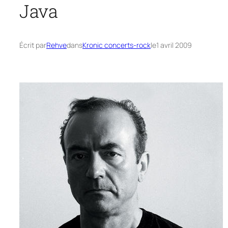
Java
Écrit par
Rehve
dans
Kronic concerts-rock
le
1 avril 2009