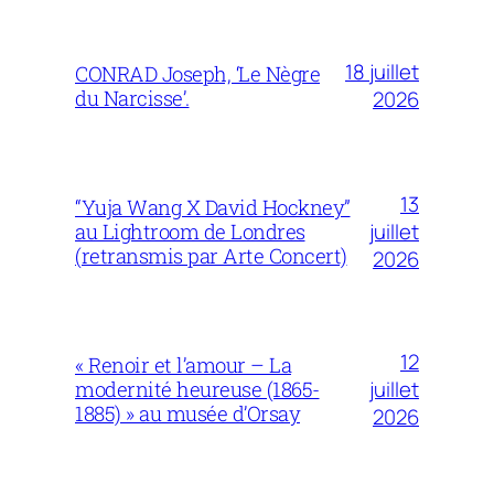
18 juillet
CONRAD Joseph, ‘Le Nègre
du Narcisse’.
2026
13
“Yuja Wang X David Hockney”
juillet
au Lightroom de Londres
(retransmis par Arte Concert)
2026
12
« Renoir et l’amour – La
juillet
modernité heureuse (1865-
1885) » au musée d’Orsay
2026