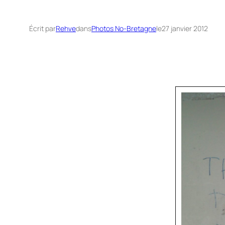
Écrit par
Rehve
dans
Photos No-Bretagne
le
27 janvier 2012