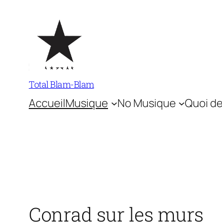
Aller
au
contenu
Total Blam-Blam
Accueil
Musique
No Musique
Quoi de
Conrad sur les murs