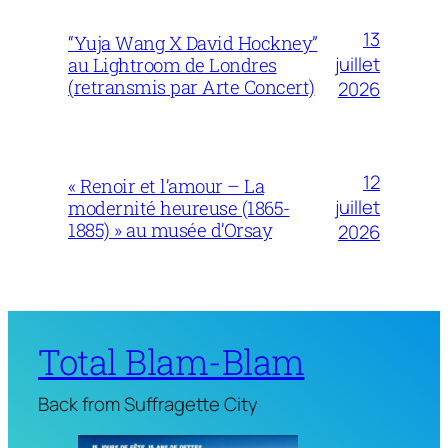
13
“Yuja Wang X David Hockney”
juillet
au Lightroom de Londres
(retransmis par Arte Concert)
2026
12
« Renoir et l’amour – La
juillet
modernité heureuse (1865-
1885) » au musée d’Orsay
2026
Total Blam-Blam
Back from Suffragette City