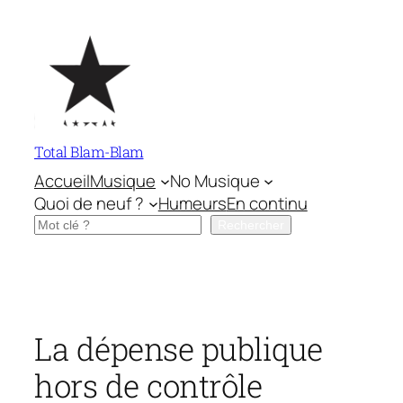
Aller
au
contenu
Total Blam-Blam
Accueil
Musique
No Musique
Quoi de neuf ?
Humeurs
En continu
Rechercher
Rechercher
La dépense publique
hors de contrôle