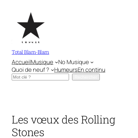
Aller
au
contenu
Total Blam-Blam
Accueil
Musique
No Musique
Quoi de neuf ?
Humeurs
En continu
Rechercher
Rechercher
Les vœux des Rolling
Stones