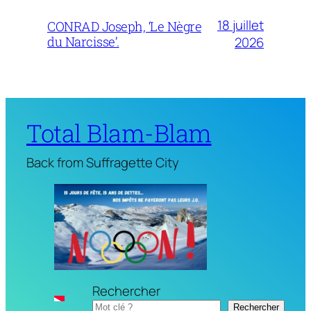
18 juillet
CONRAD Joseph, ‘Le Nègre
du Narcisse’.
2026
Total Blam-Blam
Back from Suffragette City
Rechercher
Rechercher