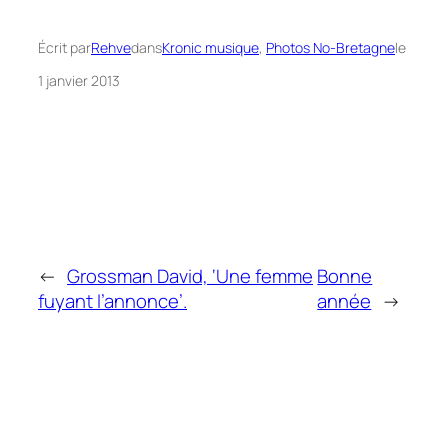
Écrit par
Rehve
dans
Kronic musique
, 
Photos No-Bretagne
le
1 janvier 2013
←
Grossman David, ‘Une femme
Bonne
fuyant l’annonce’.
année
→