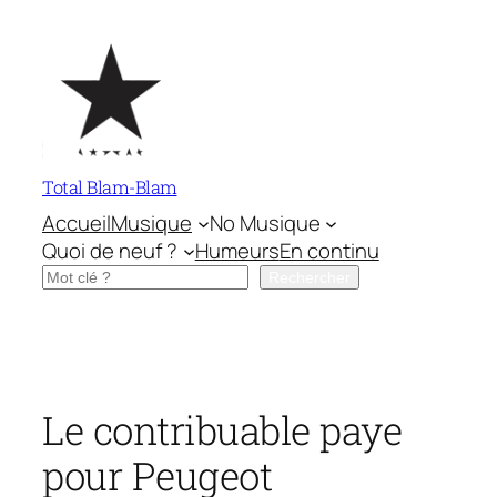
Aller
au
contenu
Total Blam-Blam
Accueil
Musique
No Musique
Quoi de neuf ?
Humeurs
En continu
Rechercher
Rechercher
Le contribuable paye
pour Peugeot