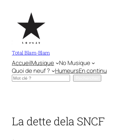
Aller
au
contenu
Total Blam-Blam
Accueil
Musique
No Musique
Quoi de neuf ?
Humeurs
En continu
Rechercher
Rechercher
La dette dela SNCF