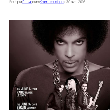
Écrit par
Rehve
dans
Kronic musique
le
30 avril 2016