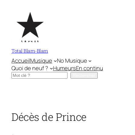
Aller
au
contenu
Total Blam-Blam
Accueil
Musique
No Musique
Quoi de neuf ?
Humeurs
En continu
Rechercher
Rechercher
Décès de Prince