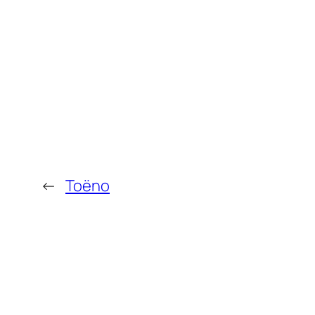
←
Toëno