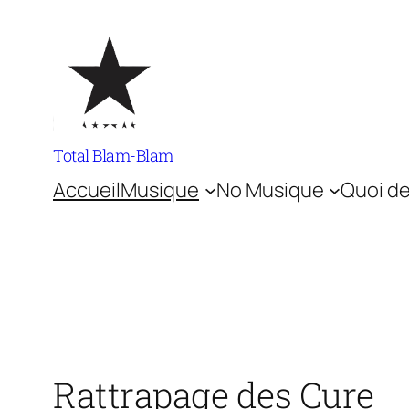
Aller
au
contenu
Total Blam-Blam
Accueil
Musique
No Musique
Quoi de
Rattrapage des Cure