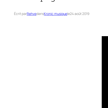
Écrit par
Rehve
dans
Kronic musique
le
24 août 2019