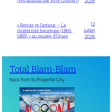
(retransmis par Arte Concert)
2026
12
« Renoir et l’amour – La
juillet
modernité heureuse (1865-
1885) » au musée d’Orsay
2026
Total Blam-Blam
Back from Suffragette City