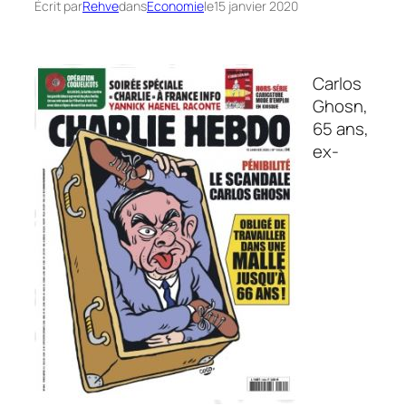
Écrit par
Rehve
dans
Economie
le
15 janvier 2020
Carlos
Ghosn,
65 ans,
ex-