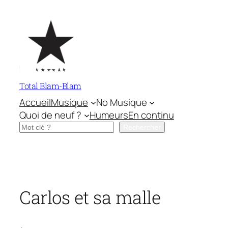
Aller
au
contenu
Total Blam-Blam
Accueil
Musique
No Musique
Quoi de neuf ?
Humeurs
En continu
Rechercher
Rechercher
Carlos et sa malle