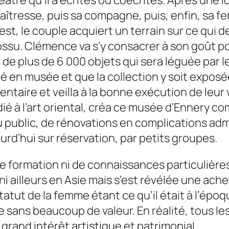
âtre qu’il a écrites ou coécrites. Après une
tresse, puis sa compagne, puis, enfin, sa fe
est, le couple acquiert un terrain sur ce qui d
cossu. Clémence va s’y consacrer à son goût po
de plus de 6 000 objets qui sera léguée par le 
é en musée et que la collection y soit exposé
aire et veilla à la bonne exécution de leur 
dié à l’art oriental, créa ce musée d’Ennery
 public, de rénovations en complications admi
urd’hui sur réservation, par petits groupes.
e formation ni de connaissances particulières 
ni ailleurs en Asie mais s’est révélée une ach
tatut de la femme étant ce qu’il était à l’ép
e sans beaucoup de valeur. En réalité, tous le
rand intérêt artistique et patrimonial.