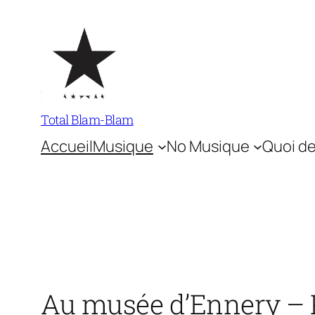
Aller
au
contenu
Total Blam-Blam
Accueil
Musique
No Musique
Quoi de
Au musée d’Ennery – 