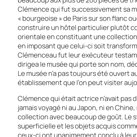
beaucoup aux plus de 200 pièces de thé
Clémence qui fut successivement sa maî
« bourgeoise » de Paris sur son flanc ou
construire un hôtel particulier plutôt 
orientale en constituant une collection 
en imposant que celui-ci soit transform
Clémenceau fut leur exécuteur testament
dirigea le musée qui porte son nom, dé
Le musée n’a pas toujours été ouvert au
établissement que l’on peut visiter aujo
Clémence qui était actrice n’avait pas d
jamais voyagé ni au Japon, ni en Chine, 
collection avec beaucoup de goût. Le s
superficielle et les objets acquis comm
ceux-ci ont unanimement conclu à leur g