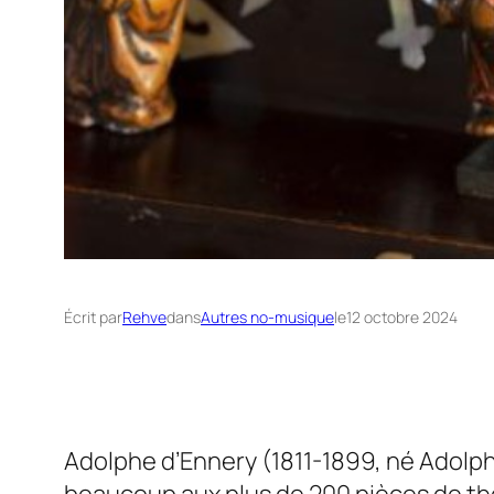
Écrit par
Rehve
dans
Autres no-musique
le
12 octobre 2024
Adolphe d’Ennery (1811-1899, né Adolphe