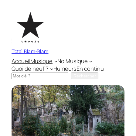
Aller
au
contenu
Total Blam-Blam
Accueil
Musique
No Musique
Quoi de neuf ?
Humeurs
En continu
Rechercher
Rechercher