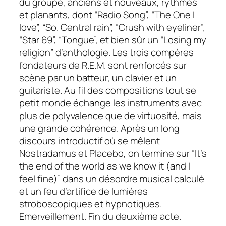
du groupe, anciens et nouveaux, rythmés
et planants, dont “Radio Song”, “The One I
love”, “So. Central rain”, “Crush with eyeliner”,
“Star 69”, “Tongue”, et bien sûr un “Losing my
religion” d’anthologie. Les trois compères
fondateurs de R.E.M. sont renforcés sur
scène par un batteur, un clavier et un
guitariste. Au fil des compositions tout se
petit monde échange les instruments avec
plus de polyvalence que de virtuosité, mais
une grande cohérence. Après un long
discours introductif où se mêlent
Nostradamus et Placebo, on termine sur “It’s
the end of the world as we know it (and I
feel fine)” dans un désordre musical calculé
et un feu d’artifice de lumières
stroboscopiques et hypnotiques.
Emerveillement. Fin du deuxième acte.