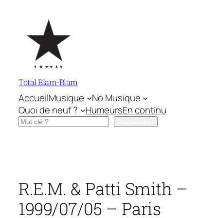
Aller
au
contenu
Total Blam-Blam
Accueil
Musique
No Musique
Quoi de neuf ?
Humeurs
En continu
Rechercher
Rechercher
R.E.M. & Patti Smith –
1999/07/05 – Paris