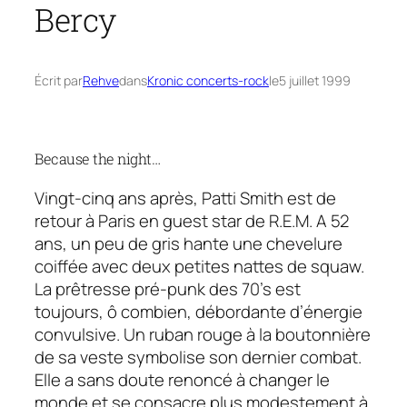
Bercy
Écrit par
Rehve
dans
Kronic concerts-rock
le
5 juillet 1999
Because the night…
Vingt-cinq ans après,
Patti Smith
est de
retour à Paris en guest star de
R.E.M.
A 52
ans, un peu de gris hante une chevelure
coiffée avec deux petites nattes de squaw.
La prêtresse pré-punk des 70’s est
toujours, ô combien, débordante d’énergie
convulsive. Un ruban rouge à la boutonnière
de sa veste symbolise son dernier combat.
Elle a sans doute renoncé à changer le
monde et se consacre plus modestement à