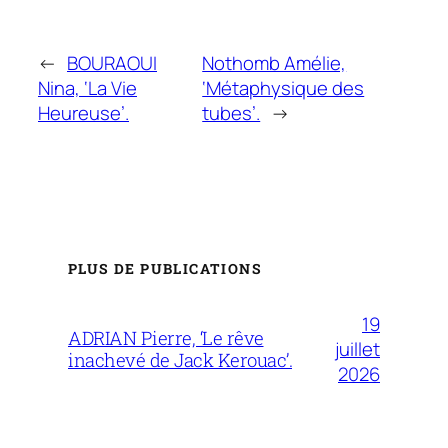
←
BOURAOUI
Nothomb Amélie,
Nina, ‘La Vie
‘Métaphysique des
Heureuse’.
tubes’.
→
PLUS DE PUBLICATIONS
19
ADRIAN Pierre, ‘Le rêve
juillet
inachevé de Jack Kerouac’.
2026