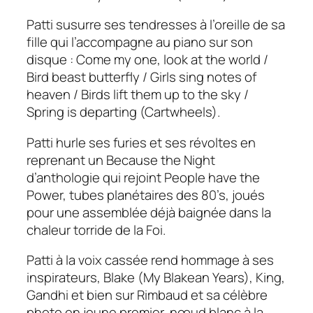
Patti susurre ses tendresses à l’oreille de sa
fille qui l’accompagne au piano sur son
disque :
Come my one, look at the world /
Bird beast butterfly / Girls sing notes of
heaven / Birds lift them up to the sky /
Spring is departing (Cartwheels).
Patti hurle ses furies et ses révoltes en
reprenant un
Because the Night
d’anthologie qui rejoint
People have the
Power,
tubes planétaires des 80’s, joués
pour une assemblée déjà baignée dans la
chaleur torride de la Foi
.
Patti à la voix cassée rend hommage à ses
inspirateurs, Blake (
My Blakean Years)
, King,
Gandhi et bien sur Rimbaud et sa célèbre
photo en jeune premier, nœud blanc à la