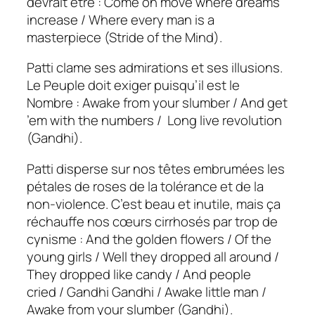
devrait être :
Come on move where dreams
increase / Where every man is a
masterpiece (Stride of the Mind).
Patti clame ses admirations et ses illusions.
Le Peuple doit exiger puisqu’il est le
Nombre :
Awake from your slumber / And get
’em with the numbers / Long live revolution
(Gandhi)
.
Patti disperse sur nos têtes embrumées les
pétales de roses de la tolérance et de la
non-violence. C’est beau et inutile, mais ça
réchauffe nos cœurs cirrhosés par trop de
cynisme :
And the golden flowers / Of the
young girls / Well they dropped all around /
They dropped like candy / And people
cried / Gandhi Gandhi / Awake little man /
Awake from your slumber (Gandhi)
.