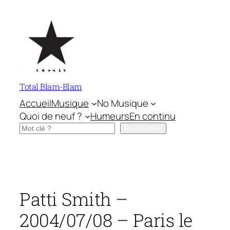
Aller
au
contenu
Total Blam-Blam
Accueil
Musique
No Musique
Quoi de neuf ?
Humeurs
En continu
Rechercher
Rechercher
Patti Smith –
2004/07/08 – Paris le