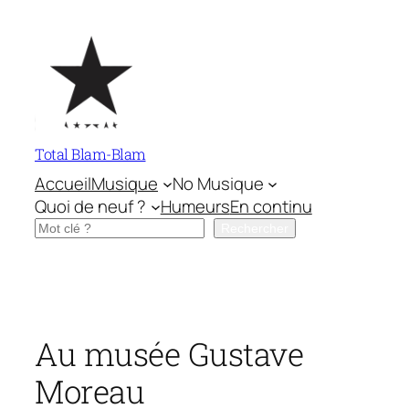
Aller
au
contenu
Total Blam-Blam
Accueil
Musique
No Musique
Quoi de neuf ?
Humeurs
En continu
Rechercher
Rechercher
Au musée Gustave
Moreau