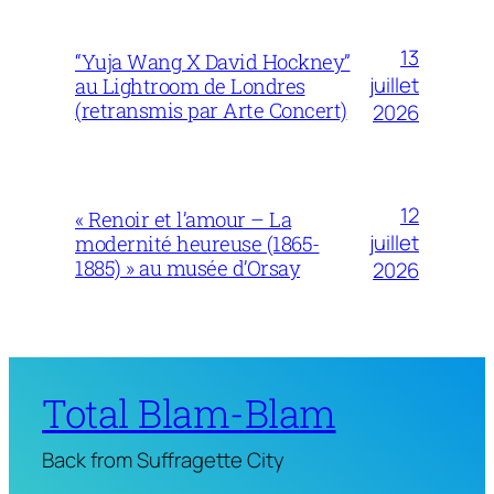
13
“Yuja Wang X David Hockney”
juillet
au Lightroom de Londres
(retransmis par Arte Concert)
2026
12
« Renoir et l’amour – La
juillet
modernité heureuse (1865-
1885) » au musée d’Orsay
2026
Total Blam-Blam
Back from Suffragette City