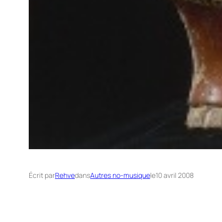
Écrit par
Rehve
dans
Autres no-musique
le
10 avril 2008