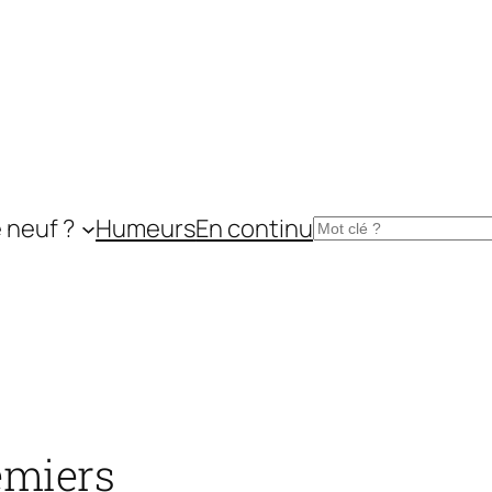
 neuf ?
Humeurs
En continu
Rechercher
emiers