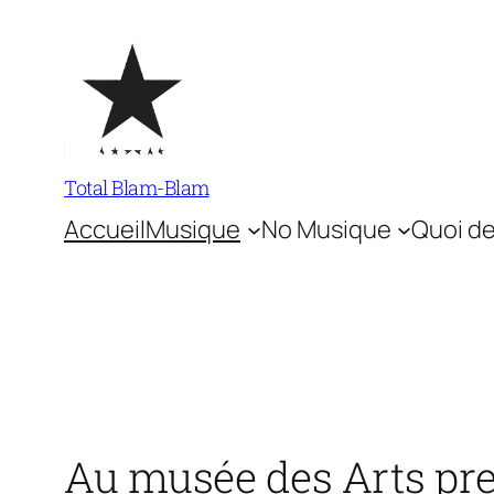
Aller
au
contenu
Total Blam-Blam
Accueil
Musique
No Musique
Quoi de
Au musée des Arts pr