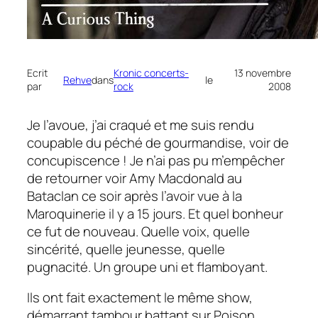
Ecrit
Kronic concerts-
13 novembre
Rehve
dans
le
par
rock
2008
Je l’avoue, j’ai craqué et me suis rendu
coupable du péché de gourmandise, voir de
concupiscence ! Je n’ai pas pu m’empêcher
de retourner voir Amy Macdonald au
Bataclan ce soir après l’avoir vue à la
Maroquinerie il y a 15 jours. Et quel bonheur
ce fut de nouveau. Quelle voix, quelle
sincérité, quelle jeunesse, quelle
pugnacité. Un groupe uni et flamboyant.
Ils ont fait exactement le même show,
démarrant tambour battant sur
Poison