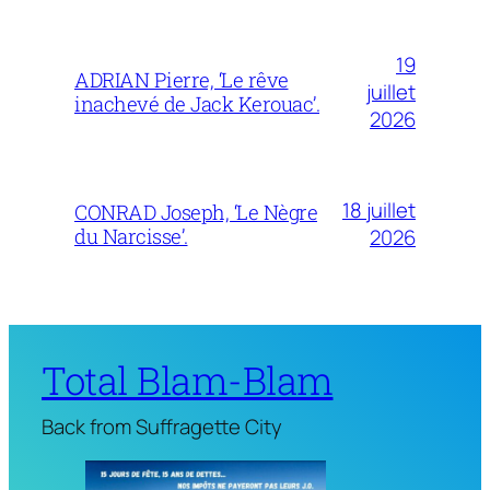
19
ADRIAN Pierre, ‘Le rêve
juillet
inachevé de Jack Kerouac’.
2026
18 juillet
CONRAD Joseph, ‘Le Nègre
du Narcisse’.
2026
Total Blam-Blam
Back from Suffragette City