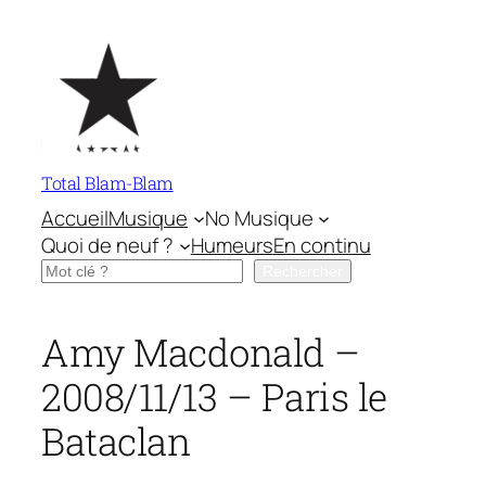
Aller
au
contenu
Total Blam-Blam
Accueil
Musique
No Musique
Quoi de neuf ?
Humeurs
En continu
Rechercher
Rechercher
Amy Macdonald –
2008/11/13 – Paris le
Bataclan