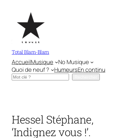
Aller
au
contenu
Total Blam-Blam
Accueil
Musique
No Musique
Quoi de neuf ?
Humeurs
En continu
Rechercher
Rechercher
Hessel Stéphane,
‘Indignez vous !’.