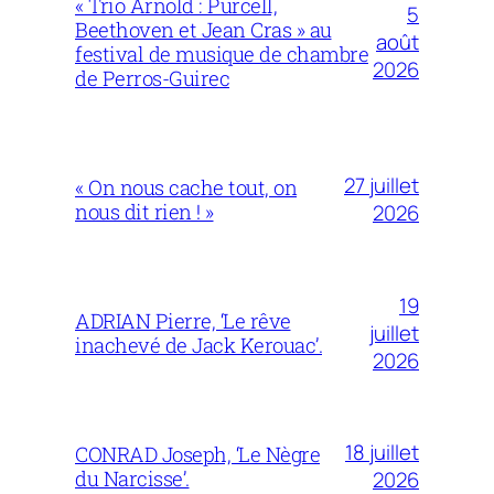
« Trio Arnold : Purcell,
5
Beethoven et Jean Cras » au
août
festival de musique de chambre
2026
de Perros-Guirec
27 juillet
« On nous cache tout, on
nous dit rien ! »
2026
19
ADRIAN Pierre, ‘Le rêve
juillet
inachevé de Jack Kerouac’.
2026
18 juillet
CONRAD Joseph, ‘Le Nègre
du Narcisse’.
2026