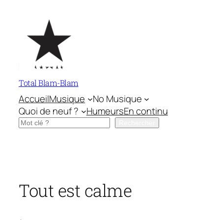
Aller
au
contenu
Total Blam-Blam
Accueil
Musique
No Musique
Quoi de neuf ?
Humeurs
En continu
Rechercher
Rechercher
Tout est calme