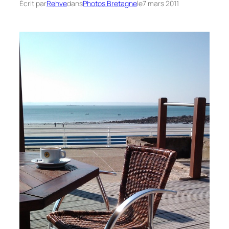
Écrit par
Rehve
dans
Photos Bretagne
le
7 mars 2011