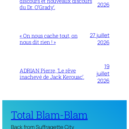
discours et nouveaux discours
2026
du Dr. O’Grady’.
27 juillet
« On nous cache tout, on
nous dit rien ! »
2026
19
ADRIAN Pierre, ‘Le rêve
juillet
inachevé de Jack Kerouac’.
2026
Total Blam-Blam
Back from Suffragette City