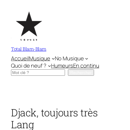
Aller
au
contenu
Total Blam-Blam
Accueil
Musique
No Musique
Quoi de neuf ?
Humeurs
En continu
Rechercher
Rechercher
Djack, toujours très
Lang