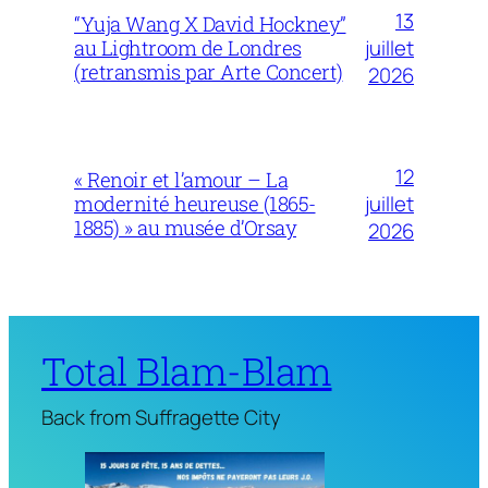
13
“Yuja Wang X David Hockney”
juillet
au Lightroom de Londres
(retransmis par Arte Concert)
2026
12
« Renoir et l’amour – La
juillet
modernité heureuse (1865-
1885) » au musée d’Orsay
2026
Total Blam-Blam
Back from Suffragette City