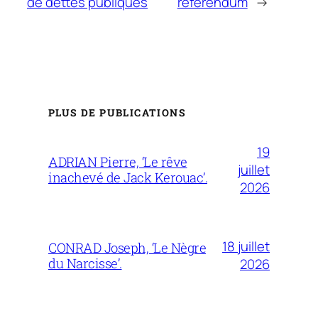
de dettes publiques
référendum
→
PLUS DE PUBLICATIONS
19
ADRIAN Pierre, ‘Le rêve
juillet
inachevé de Jack Kerouac’.
2026
18 juillet
CONRAD Joseph, ‘Le Nègre
du Narcisse’.
2026