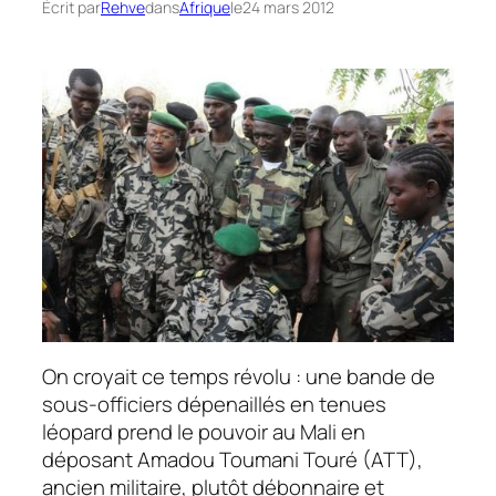
Écrit par
Rehve
dans
Afrique
le
24 mars 2012
On croyait ce temps révolu : une bande de
sous-officiers dépenaillés en tenues
léopard prend le pouvoir au Mali en
déposant Amadou Toumani Touré (ATT),
ancien militaire, plutôt débonnaire et