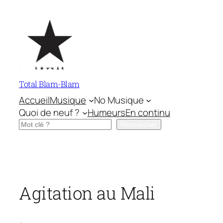
Aller
au
contenu
Total Blam-Blam
Accueil
Musique
No Musique
Quoi de neuf ?
Humeurs
En continu
Rechercher
Rechercher
Agitation au Mali