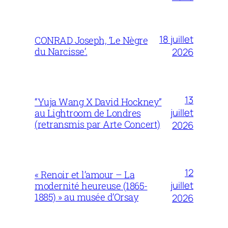
18 juillet
CONRAD Joseph, ‘Le Nègre
du Narcisse’.
2026
13
“Yuja Wang X David Hockney”
juillet
au Lightroom de Londres
(retransmis par Arte Concert)
2026
12
« Renoir et l’amour – La
juillet
modernité heureuse (1865-
1885) » au musée d’Orsay
2026