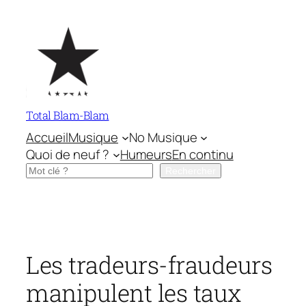
Aller
au
contenu
Total Blam-Blam
Accueil
Musique
No Musique
Quoi de neuf ?
Humeurs
En continu
Rechercher
Rechercher
Les tradeurs-fraudeurs
manipulent les taux