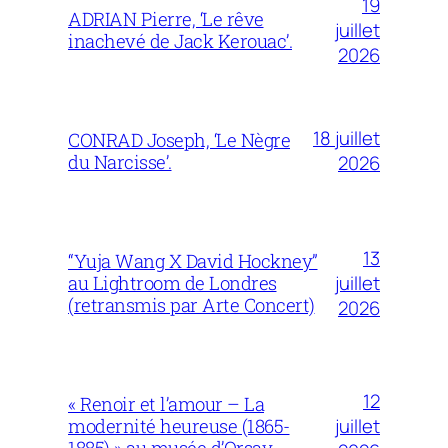
19
ADRIAN Pierre, ‘Le rêve
juillet
inachevé de Jack Kerouac’.
2026
18 juillet
CONRAD Joseph, ‘Le Nègre
du Narcisse’.
2026
13
“Yuja Wang X David Hockney”
juillet
au Lightroom de Londres
(retransmis par Arte Concert)
2026
12
« Renoir et l’amour – La
juillet
modernité heureuse (1865-