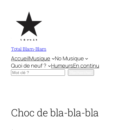
Aller
au
contenu
Total Blam-Blam
Accueil
Musique
No Musique
Quoi de neuf ?
Humeurs
En continu
Rechercher
Rechercher
Choc de bla-bla-bla