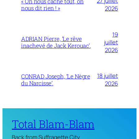
27 juillet
« On nous cache tout, on
nous dit rien ! »
2026
19
ADRIAN Pierre, ‘Le rêve
juillet
inachevé de Jack Kerouac’.
2026
18 juillet
CONRAD Joseph, ‘Le Nègre
du Narcisse’.
2026
Total Blam-Blam
Back from Suffragette City