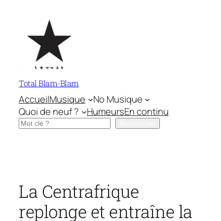
Aller
au
contenu
Total Blam-Blam
Accueil
Musique
No Musique
Quoi de neuf ?
Humeurs
En continu
Rechercher
Rechercher
La Centrafrique
replonge et entraîne la