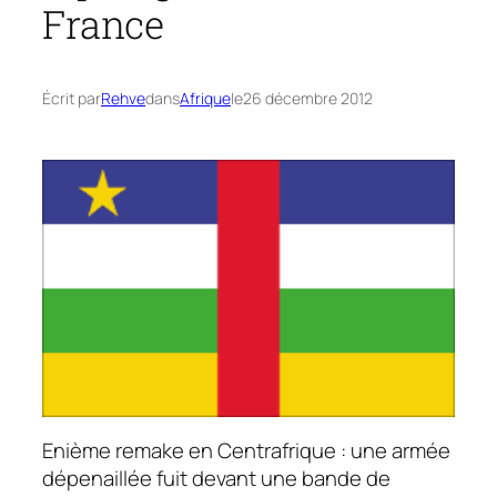
France
Écrit par
Rehve
dans
Afrique
le
26 décembre 2012
Enième
remake
en Centrafrique : une armée
dépenaillée fuit devant une bande de