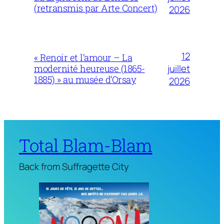
(retransmis par Arte Concert)
2026
12
« Renoir et l’amour – La
juillet
modernité heureuse (1865-
1885) » au musée d’Orsay
2026
Total Blam-Blam
Back from Suffragette City