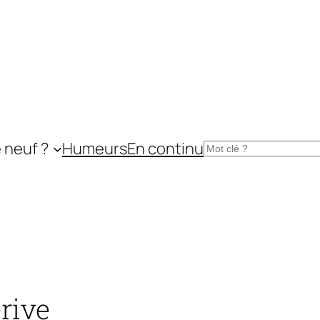
 neuf ?
Humeurs
En continu
Rechercher
érive