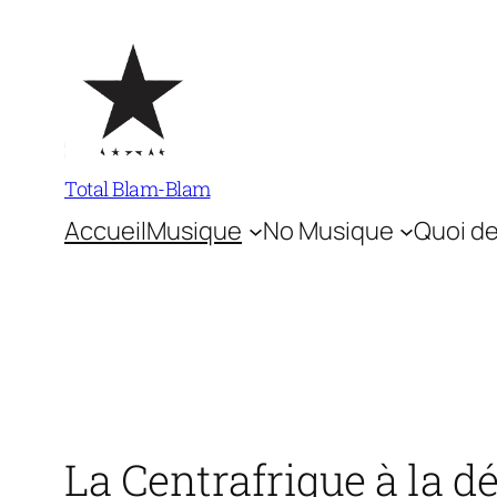
Aller
au
contenu
Total Blam-Blam
Accueil
Musique
No Musique
Quoi de
La Centrafrique à la d