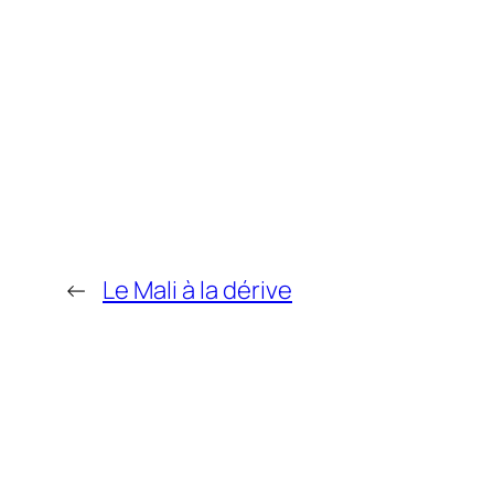
←
Le Mali à la dérive