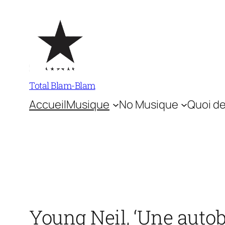
Aller
au
contenu
Total Blam-Blam
Accueil
Musique
No Musique
Quoi de
Young Neil, ‘Une autob