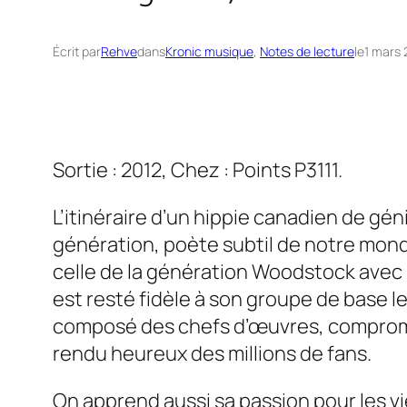
Écrit par
Rehve
dans
Kronic musique
, 
Notes de lecture
le
1 mars 
Sortie : 2012, Chez : Points P3111.
L’itinéraire d’un hippie canadien de gén
génération, poète subtil de notre monde
celle de la génération Woodstock avec u
est resté fidèle à son groupe de base le
composé des chefs d’œuvres, compromis ce
rendu heureux des millions de fans.
On apprend aussi sa passion pour les vi