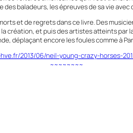
re des baladeurs, les épreuves de sa vie ave
morts et de regrets dans ce livre. Des music
a création, et puis des artistes atteints par l
ende, déplaçant encore les foules comme à Par
rehve.fr/2013/06/neil-young-crazy-horses-20
~~~~~~~~