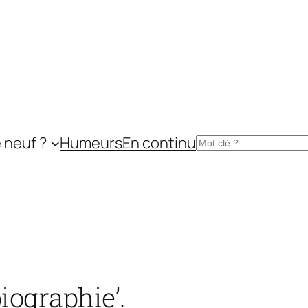
 neuf ?
Humeurs
En continu
Rechercher
iographie’.