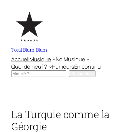
Aller
au
contenu
Total Blam-Blam
Accueil
Musique
No Musique
Quoi de neuf ?
Humeurs
En continu
Rechercher
Rechercher
La Turquie comme la
Géorgie