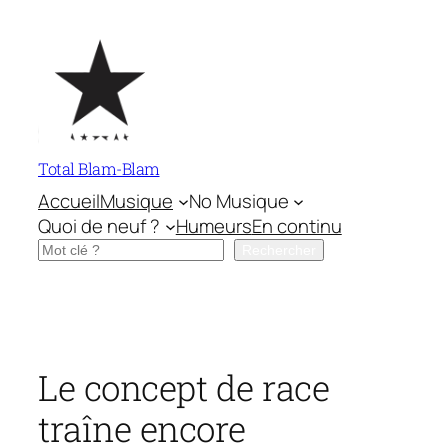
Aller
au
contenu
Total Blam-Blam
Accueil
Musique
No Musique
Quoi de neuf ?
Humeurs
En continu
Rechercher
Rechercher
Le concept de race
traîne encore