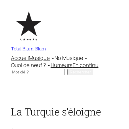
Aller
au
contenu
Total Blam-Blam
Accueil
Musique
No Musique
Quoi de neuf ?
Humeurs
En continu
Rechercher
Rechercher
La Turquie s’éloigne