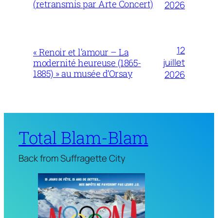
(retransmis par Arte Concert)
2026
12
« Renoir et l’amour – La
juillet
modernité heureuse (1865-
1885) » au musée d’Orsay
2026
Total Blam-Blam
Back from Suffragette City