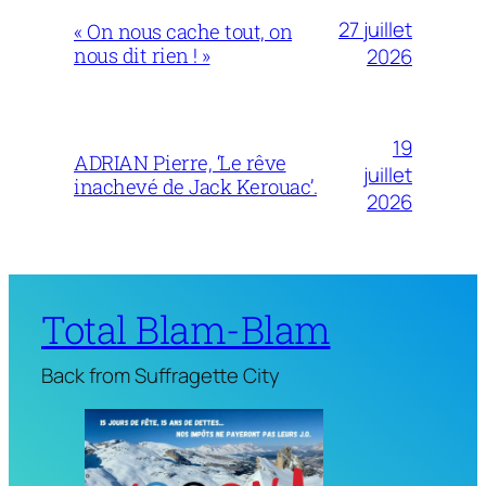
27 juillet
« On nous cache tout, on
nous dit rien ! »
2026
19
ADRIAN Pierre, ‘Le rêve
juillet
inachevé de Jack Kerouac’.
2026
Total Blam-Blam
Back from Suffragette City