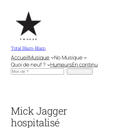
Aller
au
contenu
Total Blam-Blam
Accueil
Musique
No Musique
Quoi de neuf ?
Humeurs
En continu
Rechercher
Rechercher
Mick Jagger
hospitalisé