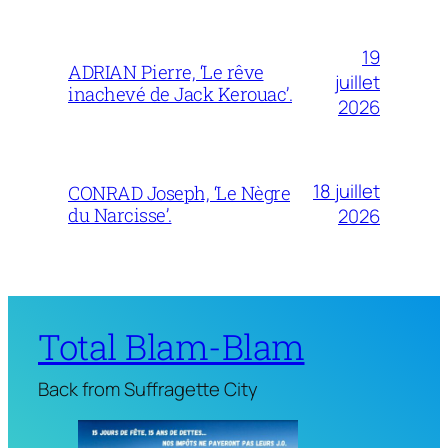
19
ADRIAN Pierre, ‘Le rêve
juillet
inachevé de Jack Kerouac’.
2026
18 juillet
CONRAD Joseph, ‘Le Nègre
du Narcisse’.
2026
Total Blam-Blam
Back from Suffragette City