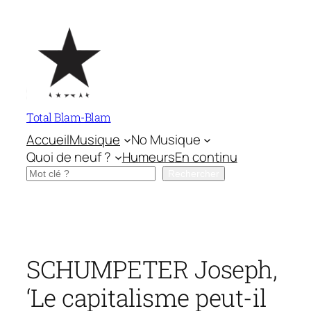
Aller
au
contenu
Total Blam-Blam
Accueil
Musique
No Musique
Quoi de neuf ?
Humeurs
En continu
Rechercher
Rechercher
SCHUMPETER Joseph,
‘Le capitalisme peut-il