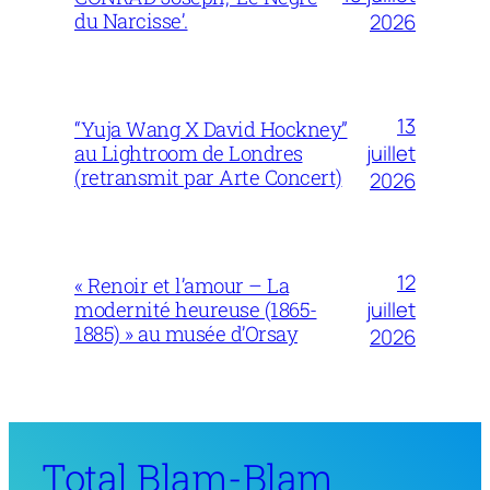
du Narcisse’.
2026
13
“Yuja Wang X David Hockney”
juillet
au Lightroom de Londres
(retransmit par Arte Concert)
2026
12
« Renoir et l’amour – La
juillet
modernité heureuse (1865-
1885) » au musée d’Orsay
2026
Total Blam-Blam