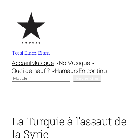
Aller
au
contenu
Total Blam-Blam
Accueil
Musique
No Musique
Quoi de neuf ?
Humeurs
En continu
Rechercher
Rechercher
La Turquie à l’assaut de
la Syrie