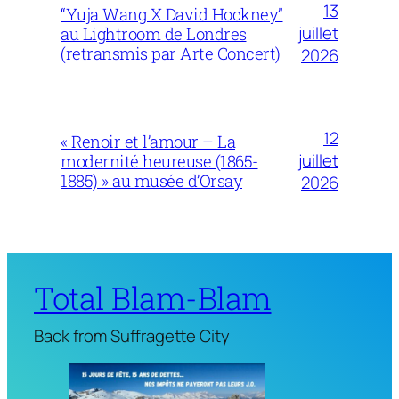
13
“Yuja Wang X David Hockney”
juillet
au Lightroom de Londres
(retransmis par Arte Concert)
2026
12
« Renoir et l’amour – La
juillet
modernité heureuse (1865-
1885) » au musée d’Orsay
2026
Total Blam-Blam
Back from Suffragette City