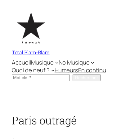
Aller
au
contenu
Total Blam-Blam
Accueil
Musique
No Musique
Quoi de neuf ?
Humeurs
En continu
Rechercher
Rechercher
Paris outragé