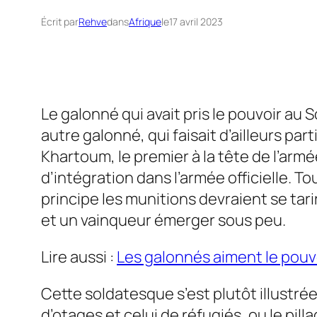
Écrit par
Rehve
dans
Afrique
le
17 avril 2023
Le galonné qui avait pris le pouvoir au
autre galonné, qui faisait d’ailleurs pa
Khartoum, le premier à la tête de l’arm
d’intégration dans l’armée officielle. 
principe les munitions devraient se tar
et un vainqueur émerger sous peu.
Lire aussi :
Les galonnés aiment le pouv
Cette soldatesque s’est plutôt illustrée
d’otages et celui de réfugiés, ou le pill