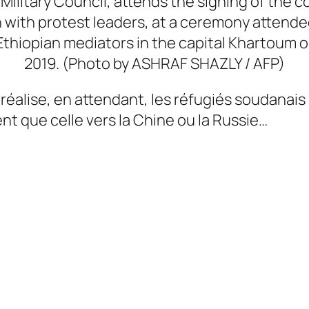
 Military Council, attends the signing of the c
 with protest leaders, at a ceremony attende
thiopian mediators in the capital Khartoum o
2019. (Photo by ASHRAF SHAZLY / AFP)
 réalise, en attendant, les réfugiés soudanais l
ent que celle vers la Chine ou la Russie…