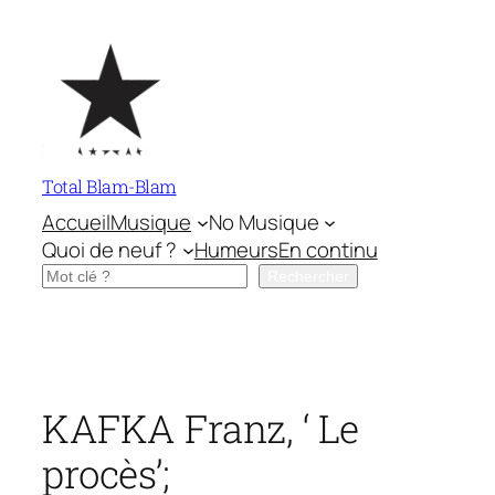
Aller
au
contenu
Total Blam-Blam
Accueil
Musique
No Musique
Quoi de neuf ?
Humeurs
En continu
Rechercher
Rechercher
KAFKA Franz, ‘ Le
procès’;