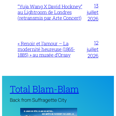
13
“Yuja Wang X David Hockney”
juillet
au Lightroom de Londres
(retransmis par Arte Concert)
2026
12
« Renoir et l’amour – La
juillet
modernité heureuse (1865-
1885) » au musée d’Orsay
2026
Total Blam-Blam
Back from Suffragette City