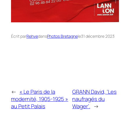
Écrit par
Rehve
dans
Photos Bretagne
le
31 décembre 2023
←
« Le Paris de la
GRANN David, ‘Les
modernité, 1905-1925 »
naufragés du
au Petit Palais
Wager’.
→