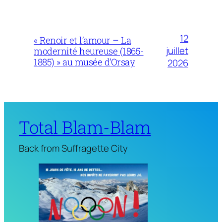
12
« Renoir et l’amour – La
juillet
modernité heureuse (1865-
1885) » au musée d’Orsay
2026
Total Blam-Blam
Back from Suffragette City