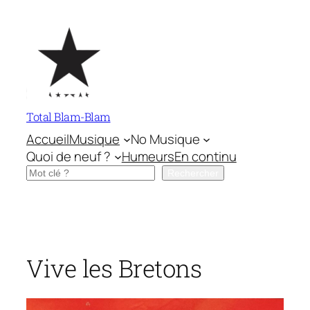
Aller
au
contenu
Total Blam-Blam
Accueil
Musique
No Musique
Quoi de neuf ?
Humeurs
En continu
Rechercher
Rechercher
Vive les Bretons