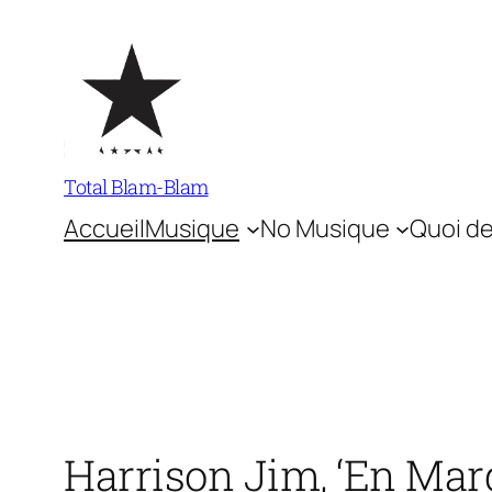
Aller
au
contenu
Total Blam-Blam
Accueil
Musique
No Musique
Quoi de
Harrison Jim, ‘En Marg