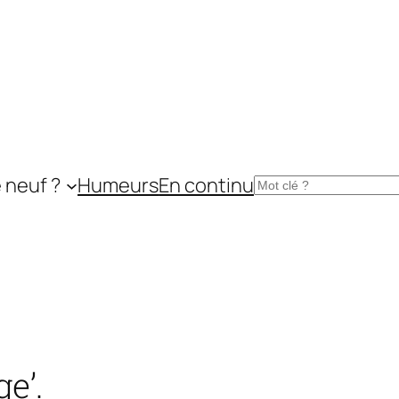
 neuf ?
Humeurs
En continu
Rechercher
e’.