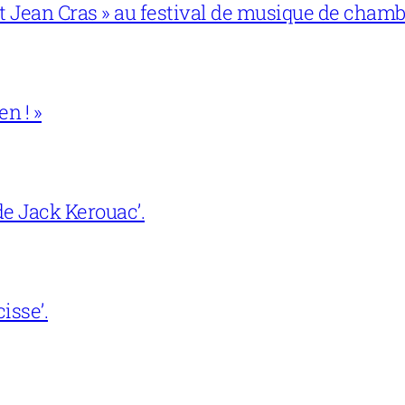
 et Jean Cras » au festival de musique de cham
en ! »
e Jack Kerouac’.
isse’.