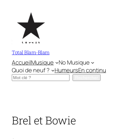
Aller
au
contenu
Total Blam-Blam
Accueil
Musique
No Musique
Quoi de neuf ?
Humeurs
En continu
Rechercher
Rechercher
Brel et Bowie