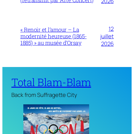
(retransmit par Arte Concert)
2026
12
« Renoir et l’amour – La
juillet
modernité heureuse (1865-
1885) » au musée d’Orsay
2026
Total Blam-Blam
Back from Suffragette City