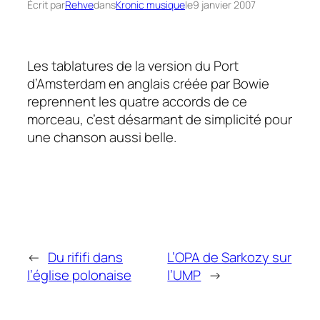
Écrit par
Rehve
dans
Kronic musique
le
9 janvier 2007
Les tablatures de la version du Port
d’Amsterdam en anglais créée par Bowie
reprennent les quatre accords de ce
morceau, c’est désarmant de simplicité pour
une chanson aussi belle.
←
Du rififi dans
L’OPA de Sarkozy sur
l’église polonaise
l’UMP
→