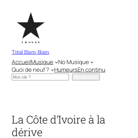
Aller
au
contenu
Total Blam-Blam
Accueil
Musique
No Musique
Quoi de neuf ?
Humeurs
En continu
Rechercher
Rechercher
La Côte d’Ivoire à la
dérive