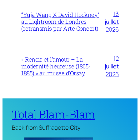
13
“Yuja Wang X David Hockney”
juillet
au Lightroom de Londres
(retransmis par Arte Concert)
2026
12
« Renoir et l’amour – La
juillet
modernité heureuse (1865-
1885) » au musée d’Orsay
2026
Total Blam-Blam
Back from Suffragette City